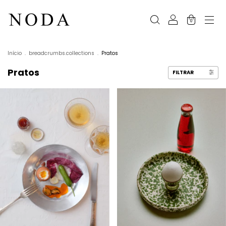
0
Início
.
breadcrumbs.collections
.
Pratos
Pratos
FILTRAR