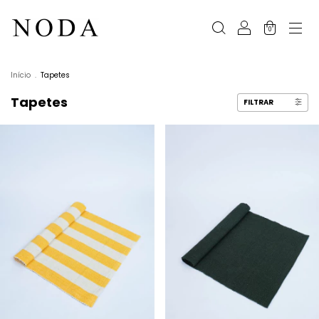
0
Início
.
Tapetes
Tapetes
FILTRAR