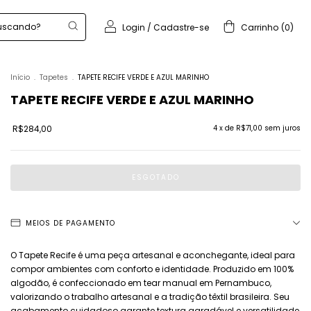
Login
/
Cadastre-se
Carrinho
(
0
)
Início
.
Tapetes
.
TAPETE RECIFE VERDE E AZUL MARINHO
TAPETE RECIFE VERDE E AZUL MARINHO
R$284,00
4
x de
R$71,00
sem juros
MEIOS DE PAGAMENTO
O Tapete Recife é uma peça artesanal e aconchegante, ideal para
compor ambientes com conforto e identidade. Produzido em 100%
algodão, é confeccionado em tear manual em Pernambuco,
valorizando o trabalho artesanal e a tradição têxtil brasileira. Seu
acabamento cuidadoso garante textura agradável e versatilidade